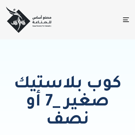
TO
NA
كوب بلاستيك
صغير _7 أو
نصف