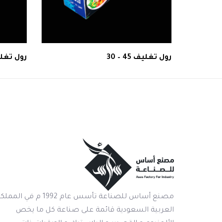
رول تغليف 45 – 30
رول تغلي
مصنع أساس للصناعة تأسس عام 1992 م في المم
العربية السعودية قائمة على صناعة كل ما يخص