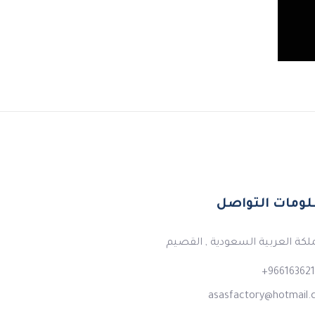
ومات التواصل
لكة العربية السعودية , القصيم
966163621
asasfactory@hotmail