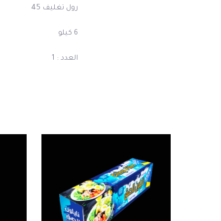
رول تغليف 45
6 كيلو
العدد : 1