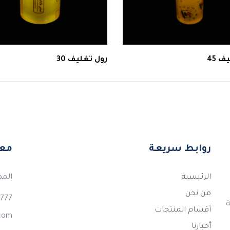
ف 45
رول تغليف 30
روابط سريعة
معل
الرئيسية
المم
من نحن
777+
لكة
أقسام المنتجات
.com
أخبارنا