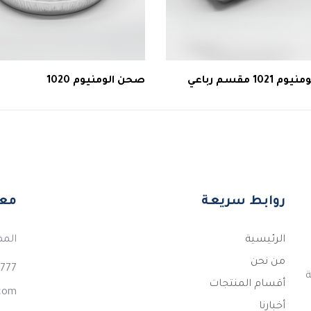
102 مقسم رباعي
صحن الومنيوم 1020
روابط سريعة
معل
الرئيسية
المم
من نحن
777+
لكة
أقسام المنتجات
.com
أخبارنا