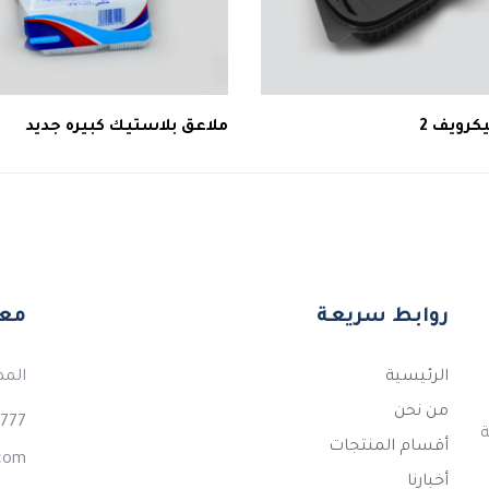
رويف 2
ملاعق بلاستيك كبيره جديد
روابط سريعة
معل
الرئيسية
المم
من نحن
777+
لكة
أقسام المنتجات
.com
أخبارنا