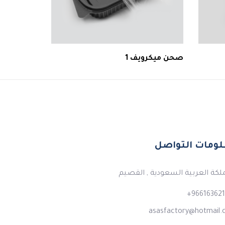
صحن ميكرويف 1
ومات التواصل
لكة العربية السعودية , القصيم
966163621
asasfactory@hotmail