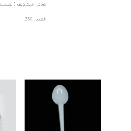
صحن ميكرويف 3 تقسيم
العدد : 250