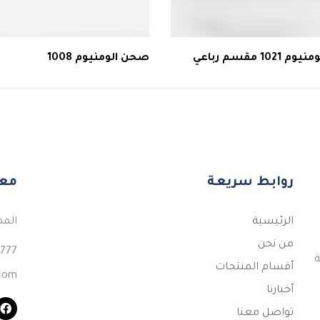
102 مقسم رباعي
صحن الومنيوم 1008
روابط سريعة
معل
الرئيسية
المم
من نحن
777+
لكة
أقسام المنتجات
.com
أخبارنا
تواصل معنا